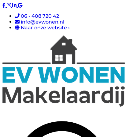
06 - 408 720 42
info@evwonen.nl
Naar onze website ›