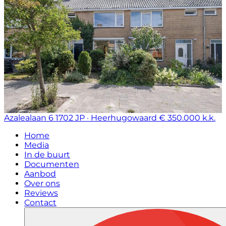
Azalealaan 6
1702 JP · Heerhugowaard
€ 350.000 k.k.
Home
Media
In de buurt
Documenten
Aanbod
Over ons
Reviews
Contact