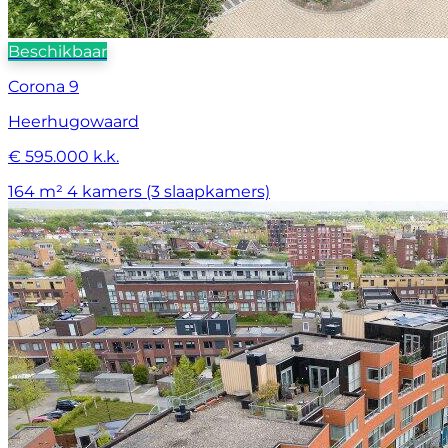
Beschikbaar
Corona 9
Heerhugowaard
€ 595.000 k.k.
164 m²
4 kamers (3 slaapkamers)