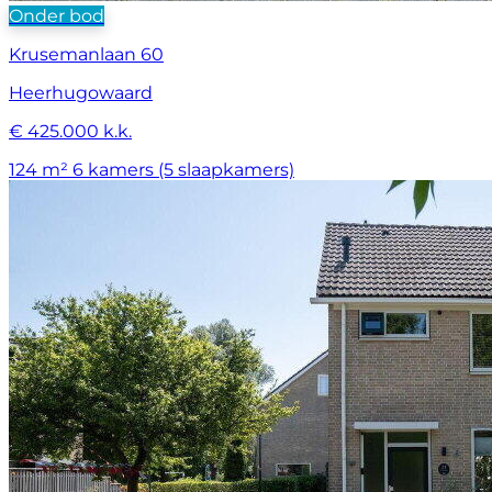
Onder bod
Krusemanlaan 60
Heerhugowaard
€ 425.000 k.k.
124 m²
6 kamers (5 slaapkamers)