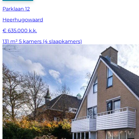
Parklaan 12
Heerhugowaard
€ 635.000 k.k.
131 m²
5 kamers (4 slaapkamers)