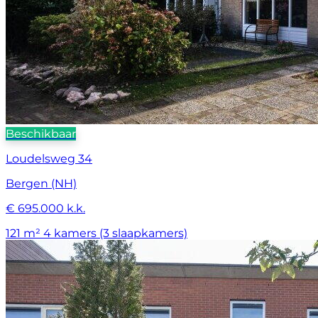
Beschikbaar
Loudelsweg 34
Bergen (NH)
€ 695.000 k.k.
121 m²
4 kamers (3 slaapkamers)