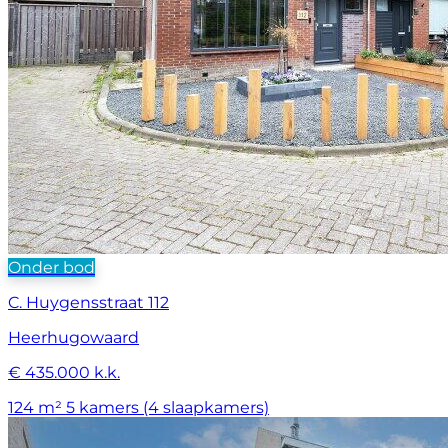
Onder bod
C. Huygensstraat 112
Heerhugowaard
€ 435.000 k.k.
124 m²
5 kamers (4 slaapkamers)