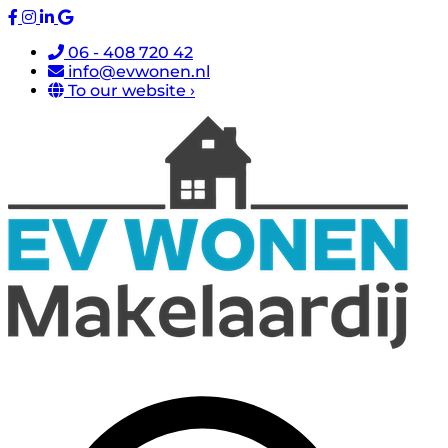
06 - 408 720 42
info@evwonen.nl
To our website ›