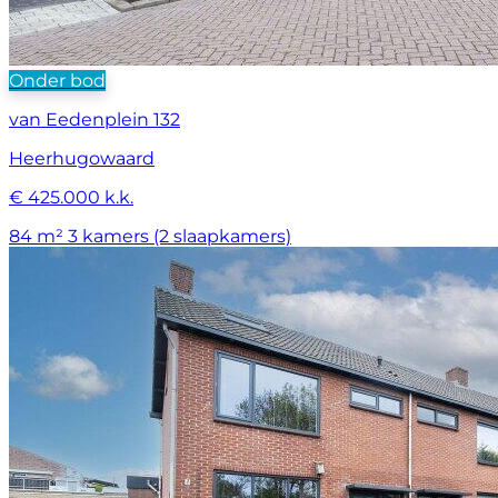
Onder bod
van Eedenplein 132
Heerhugowaard
€ 425.000 k.k.
84 m²
3 kamers (2 slaapkamers)