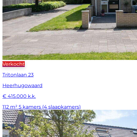
Verkocht
Tritonlaan 23
Heerhugowaard
€ 415.000 k.k.
112 m²
5 kamers (4 slaapkamers)