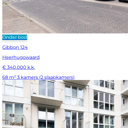
Onder bod
Gibbon 124
Heerhugowaard
€ 340.000 k.k.
68 m²
3 kamers (2 slaapkamers)