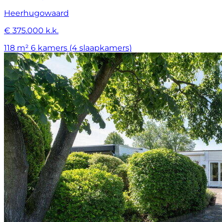
Heerhugowaard
€ 375.000 k.k.
118 m²
6 kamers (4 slaapkamers)