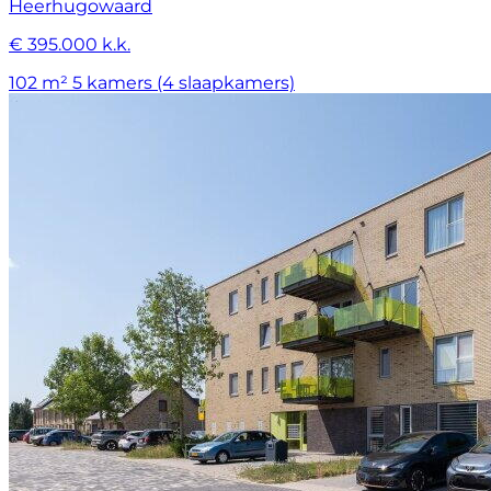
Heerhugowaard
€ 395.000 k.k.
102 m²
5 kamers (4 slaapkamers)