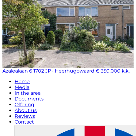
Azalealaan 6
1702 JP · Heerhugowaard
€ 350.000 k.k.
Home
Media
In the area
Documents
Offering
About us
Reviews
Contact