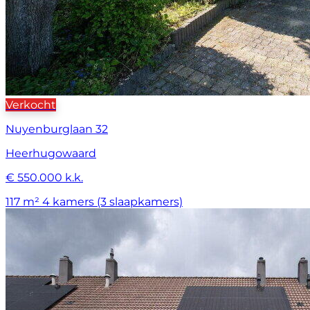
Verkocht
Nuyenburglaan 32
Heerhugowaard
€ 550.000 k.k.
117 m²
4 kamers (3 slaapkamers)