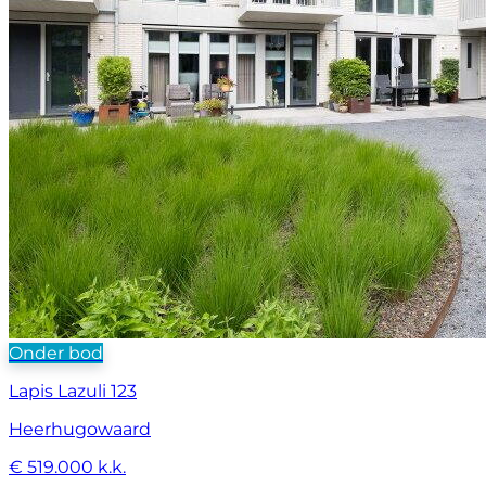
Onder bod
Lapis Lazuli 123
Heerhugowaard
€ 519.000 k.k.